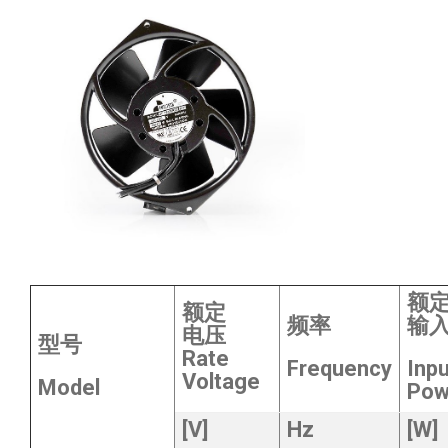
额
额定
频率
输
电压
型号
Rate
Frequency
Inpu
Voltage
Model
Pow
[V]
Hz
[W]