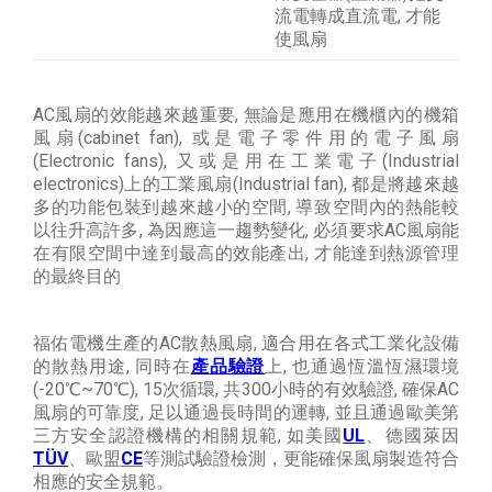
流電轉成直流電, 才能
使風扇
AC風扇的效能越來越重要, 無論是應用在機櫃內的機箱
風扇(cabinet fan), 或是電子零件用的電子風扇
(Electronic fans), 又或是用在工業電子(Industrial
electronics)上的工業風扇(Industrial fan), 都是將越來越
多的功能包裝到越來越小的空間, 導致空間內的熱能較
以往升高許多, 為因應這一趨勢變化, 必須要求AC風扇能
在有限空間中達到最高的效能產出, 才能達到熱源管理
的最終目的
福佑電機生產的AC散熱風扇, 適合用在各式工業化設備
的散熱用途, 同時在
產品驗證
上, 也通過恆溫恆濕環境
(-20℃~70℃), 15次循環, 共300小時的有效驗證, 確保AC
風扇的可靠度, 足以通過長時間的運轉, 並且通過歐美第
三方安全認證機構的相關規範, 如美國
UL
、德國萊因
TÜV
、歐盟
CE
等測試驗證檢測，更能確保風扇製造符合
相應的安全規範。