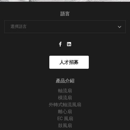
語言
人才招募
產品介紹
軸流扇
橫流扇
外轉式軸流風扇
離心扇
EC 風扇
鼓風扇