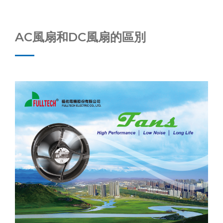
AC風扇和DC風扇的區別