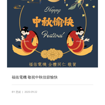
福佑電機 敬祝中秋佳節愉快
BY
恩妮
| 2025-09-22