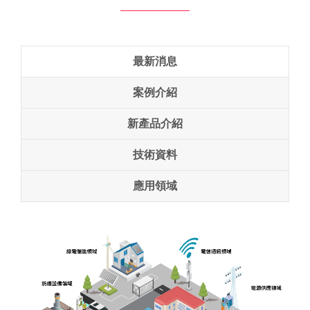
最新消息
案例介紹
新產品介紹
技術資料
應用領域