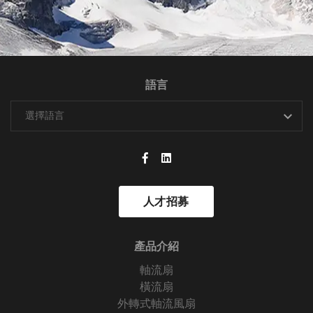
語言
人才招募
產品介紹
軸流扇
橫流扇
外轉式軸流風扇