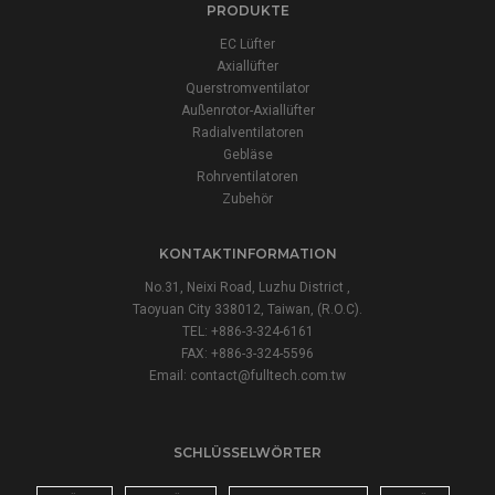
PRODUKTE
EC Lüfter
Axiallüfter
Querstromventilator
Außenrotor-Axiallüfter
Radialventilatoren
Gebläse
Rohrventilatoren
Zubehör
KONTAKTINFORMATION
No.31, Neixi Road, Luzhu District ,
Taoyuan City 338012, Taiwan, (R.O.C).
TEL: +886-3-324-6161
FAX: +886-3-324-5596
Email:
contact@fulltech.com.tw
SCHLÜSSELWÖRTER