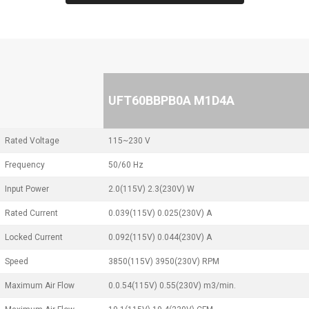
UFT60BBPB0A M1D4A
Rated Voltage
115~230 V
Frequency
50/60 Hz
Input Power
2.0(115V) 2.3(230V) W
Rated Current
0.039(115V) 0.025(230V) A
Locked Current
0.092(115V) 0.044(230V) A
Speed
3850(115V) 3950(230V) RPM
Maximum Air Flow
0.0.54(115V) 0.55(230V) m3/min.