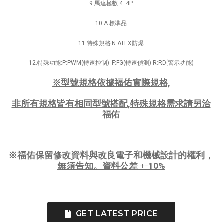
9.馬達極數:4: 4P
10.A:標準品
11.特殊規格:N:ATEX防爆
12.特殊功能:P:PWM(轉速控制) F:FG(轉速偵測) R:RD(警示功能)
※型號規格依據福佑實際規格,
非所有規格皆有相同型號搭配,
特殊規格需求請另洽
福佑
※福佑
保留修改資料與改良電子和機械設計的權利，
無須告知。資料公差 +-10%
GET LATEST PRICE