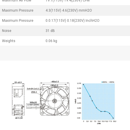
Maximum Air Flow
19.1(115V) 19.4(230V) CFM
Maximum Pressure
4.3(115V) 4.6(230V) mmH2O
Maximum Pressure
0.0.17(115V) 0.18(230V) InchH2O
Noise
31 dB
Weights
0.06 kg