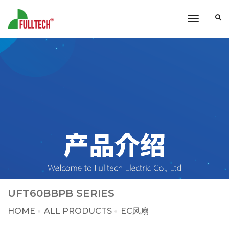
toggle
navigati
UFT60BBPB SERIES
HOME
ALL PRODUCTS
EC风扇