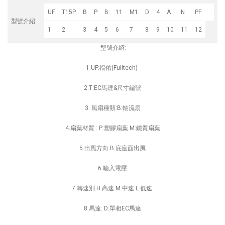
UF
T15P
B
P
B
11
M1
D
4
A
N
PF
型號介紹:
1
2
3
4
5
6
7
8
9
10
11
12
型號介紹:
1.UF:福佑(Fulltech)
2.T:EC馬達&尺寸編號
3. 風扇種類:B:軸流扇
4.扇葉材質 : P:塑膠扇葉 M:鐵質扇葉
5.出風方向 B:底座面出風
6.輸入電壓
7.轉速別 H:高速 M:中速 L:低速
8.馬達: D:單相EC馬達