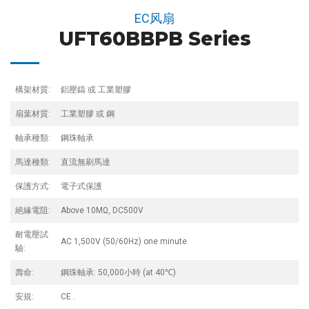
EC风扇
UFT60BBPB Series
構架材質:
鋁壓鑄 或 工業塑膠
扇葉材質:
工業塑膠 或 鋼
軸承種類:
鋼珠軸承
馬達種類:
直流無刷馬達
保護方式:
電子式保護
絕緣電阻:
Above 10MΩ, DC500V
耐電壓試
AC 1,500V (50/60Hz) one minute
驗:
壽命:
鋼珠軸承: 50,000小時 (at 40℃)
安規:
CE .