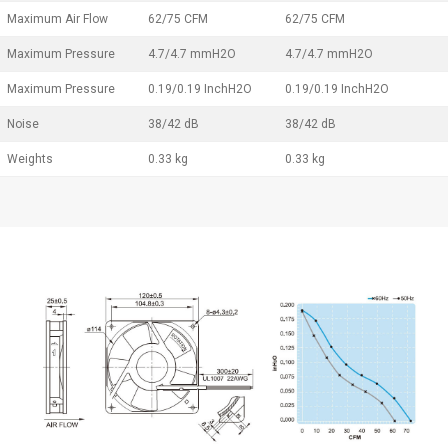
Maximum Air Flow
62/75 CFM
62/75 CFM
Maximum Pressure
4.7/4.7 mmH2O
4.7/4.7 mmH2O
Maximum Pressure
0.19/0.19 InchH2O
0.19/0.19 InchH2O
Noise
38/42 dB
38/42 dB
Weights
0.33 kg
0.33 kg