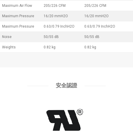
Maximum Air Flow
205/226 CFM
205/226 CFM
Maximum Pressure
16/20 mmH2O
16/20 mmH2O
Maximum Pressure
0.63/0.79 InchH2O
0.63/0.79 InchH2O
Noise
50/55 dB
50/55 dB
Weights
0.82 kg
0.82 kg
安全認證