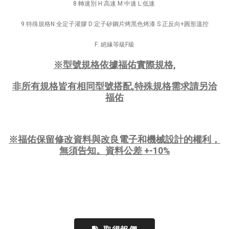
8.轉速別 H:高速 M:中速 L:低速
9.特殊規格N:全定子灌膠 D:定子矽鋼片烤黑色烤漆 S:正反向+圓形溫控
F: 絕緣等級F級
※型號規格依據福佑實際規格,
非所有規格皆有相同型號搭配,
特殊規格需求請另洽
福佑
※福佑
保留修改資料與改良電子和機械設計的權利，
無須告知。資料公差 +-10%