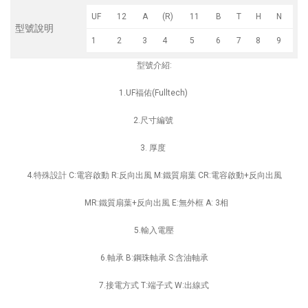
UF
12
A
(R)
11
B
T
H
N
型號說明
1
2
3
4
5
6
7
8
9
型號介紹:
1.UF福佑(Fulltech)
2.尺寸編號
3. 厚度
4.特殊設計 C:電容啟動 R:反向出風 M:鐵質扇葉 CR:電容啟動+反向出風
MR:鐵質扇葉+反向出風 E:無外框 A: 3相
5.輸入電壓
6.軸承 B:鋼珠軸承 S:含油軸承
7.接電方式 T:端子式 W:出線式