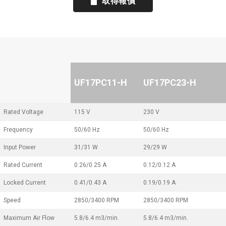
取得報價
UF17PC11-H
UF17PC23-H
Rated Voltage
115 V
230 V
Frequency
50/60 Hz
50/60 Hz
Input Power
31/31 W
29/29 W
Rated Current
0.26/0.25 A
0.12/0.12 A
Locked Current
0.41/0.43 A
0.19/0.19 A
Speed
2850/3400 RPM
2850/3400 RPM
Maximum Air Flow
5.8/6.4 m3/min.
5.8/6.4 m3/min.