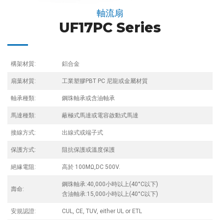
軸流扇
UF17PC Series
構架材質:
鋁合金
扇葉材質:
工業塑膠PBT PC 尼龍或金屬材質
軸承種類:
鋼珠軸承或含油軸承
馬達種類:
蔽極式馬達或電容啟動式馬達
接線方式:
出線式或端子式
保護方式:
阻抗保護或溫度保護
絕緣電阻:
高於 100MΩ,DC 500V.
鋼珠軸承:40,000小時以上(40°C以下)
壽命:
含油軸承:15,000小時以上(40°C以下)
安規認證:
CUL, CE, TUV, either UL or ETL