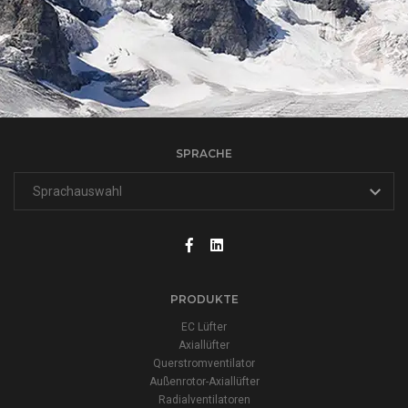
SPRACHE
PRODUKTE
EC Lüfter
Axiallüfter
Querstromventilator
Außenrotor-Axiallüfter
Radialventilatoren