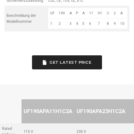
Sicherheitszulassung:
CUL, CE, TUV, UL, ETL.
UF
190
A
P
A
11
H1
C
2
A
Beschreibung der
Modellnummer
1
2
3
4
5
6
7
8
9
10
GET LATEST PRICE
UF190APA11H1C2A
UF190APA23H1C2A
Rated
115 V
230 V