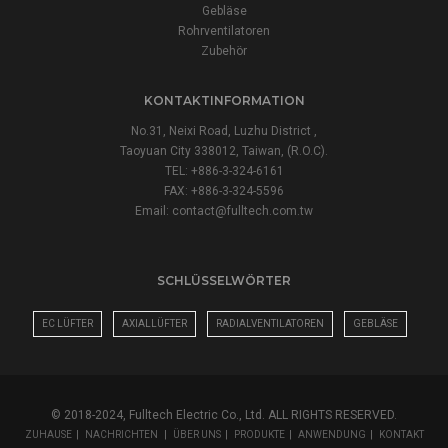
Gebläse
Rohrventilatoren
Zubehör
KONTAKTINFORMATION
No.31, Neixi Road, Luzhu District ,
Taoyuan City 338012, Taiwan, (R.O.C).
TEL: +886-3-324-6161
FAX: +886-3-324-5596
Email:
contact@fulltech.com.tw
SCHLÜSSELWÖRTER
EC LÜFTER
AXIALLÜFTER
RADIALVENTILATOREN
GEBLÄSE
© 2018-2024, Fulltech Electric Co., Ltd. ALL RIGHTS RESERVED.
ZUHAUSE
|
NACHRICHTEN
|
ÜBER UNS
|
PRODUKTE
|
ANWENDUNG
|
KONTAKT