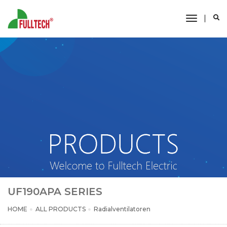
toggle
navigati
UF190APA SERIES
HOME
ALL PRODUCTS
Radialventilatoren