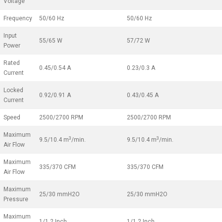
Voltage
Frequency
50/60 Hz
50/60 Hz
Input
55/65 W
57/72 W
Power
Rated
0.45/0.54 A
0.23/0.3 A
Current
Locked
0.92/0.91 A
0.43/0.45 A
Current
Speed
2500/2700 RPM
2500/2700 RPM
Maximum
3
3
9.5/10.4 m
/min.
9.5/10.4 m
/min.
Air Flow
Maximum
335/370 CFM
335/370 CFM
Air Flow
Maximum
25/30 mmH2O
25/30 mmH2O
Pressure
Maximum
1/1.2 Inch
1/1.2 Inch